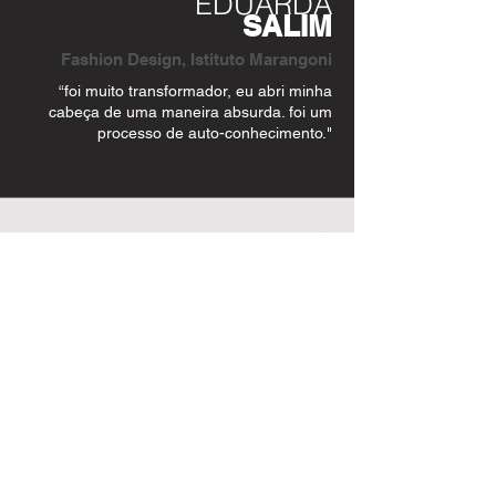
EDUARDA
SALIM
Fashion Design, Istituto Marangoni
“foi muito transformador, eu abri minha
cabeça de uma maneira absurda. foi um
processo de auto-conhecimento."
PIETRA
AYALA
Fashion Design NABA
"eu me surpreendi muito com a maneira
prática de aprender. você bota muito a
mão na massa, você aprende de fato."