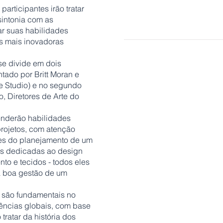
participantes irão tratar
25 set 2023 - 20 dez 2024 | I
sintonia com as
22 jan 2024 - 20 dez 2024 | I
ar suas habilidades
as mais inovadoras
L
se divide em dois
ntado por Britt Moran e
02 out 2023 - 13 dez 2024 |
e Studio) e no segundo
29 jan 2024 - 30 abr 2025 | 
o, Diretores de Arte do
enderão habilidades
projetos, com atenção
tes do planejamento de um
las dedicadas ao design
nto e tecidos - todos eles
a boa gestão de um
 são fundamentais no
dências globais, com base
tratar da história dos