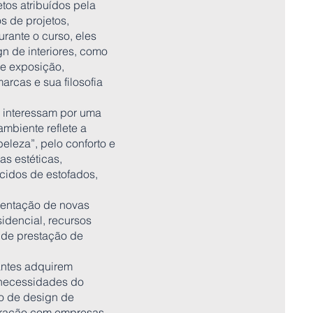
tos atribuídos pela
s de projetos,
rante o curso, eles
n de interiores, como
de exposição,
arcas e sua filosofia
e interessam por uma
ambiente reflete a
leza”, pelo conforto e
s estéticas,
cidos de estofados,
mentação de novas
idencial, recursos
 de prestação de
antes adquirem
 necessidades do
to de design de
boração com empresas