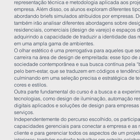
representação técnica e metodologia aplicada aos proje
empresa. Além disso, os alunos exploram diferentes tipo
abordando briefs simulados atribuídos por empresas. Du
também irão analisar diferentes abordagens sobre desig
residenciais, comerciais (design de varejo) e espaços 
adquirindo a capacidade de traduzir a identidade das m
em uma ampla gama de ambientes.
O olhar estético é uma prerrogativa para aqueles que s
carreira na área de design de empreitada: esse tipo de 
sociedade contemporânea e sua busca contínua pela “be
pelo bem-estar, que se traduzem em códigos e tendência
culminando em uma seleção precisa e estratégica de te
cores e estilos.
Outra parte fundamental do curso é a busca e a experi
tecnologias, como design de iluminação, automação res
digitais aplicados e soluções de design para empresas
serviços.
Independentemente do percurso escolhido, os particip
capacidades gerenciais para conectar a empresa e as
cliente e para gerenciar todos os aspectos de um proje
interiores; também poderão trabalhar em estreita cola