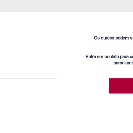
Os cursos podem se
o
Entre em contato para 
U - €25.300
parcelame
 - €28.000
es
 - €17.700
 - €25.400