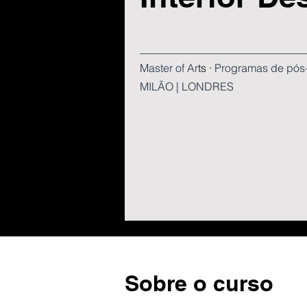
Master of Ar
ts · ​
Programas de pós
MILÃO | LONDRES
Sobre o curso