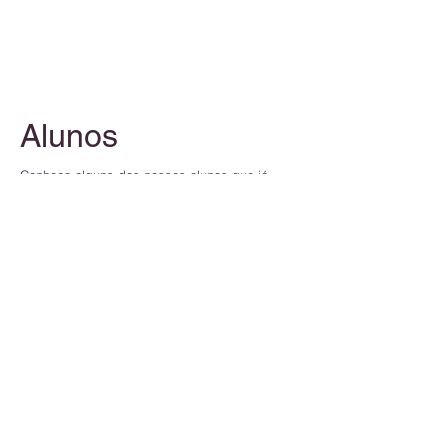
Custo do curso para estrangeiros -
€31.500
Alunos
Conheça alguns dos nossos alunos que já
ajudamos a realizar o sonho de estudar moda
na Europa e ouça o que eles têm a dizer.