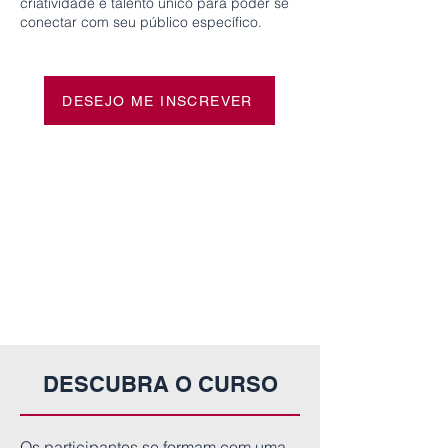
criatividade e talento único para poder se
conectar com seu público específico.
DESEJO ME INSCREVER
Milão
25 set 2023 - 20 dez 2024 | Italiano ·
Inglês
22 jan 2024 - 20 dez 2024 | Italiano ·
Inglês
DESCUBRA O CURSO
Os participantes se formam com uma