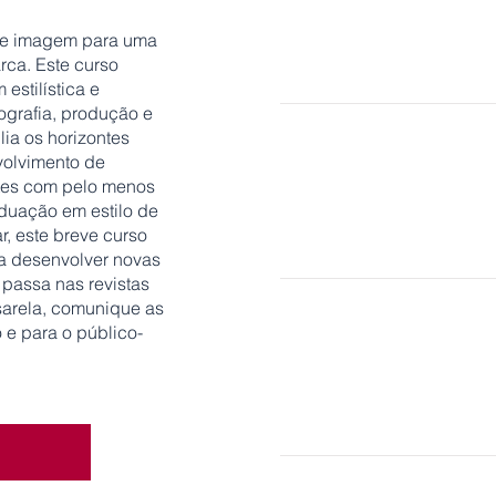
25 set 2023 - 17 fev 2024 | I
o e imagem para uma
19 fev 2024 - 28 jun 2024 | I
rca. Este curso
estilística e
tografia, produção e
ia os horizontes
Fl
volvimento de
antes com pelo menos
duação em estilo de
25 set 2023 - 17 fev 2024 | I
, este breve curso
19 fev 2024 - 28 jun 2024 | I
 a desenvolver novas
 passa nas revistas
sarela, comunique as
e para o público-
02 out 2023 - 23 mar 2024 |
08 jan 2024 - 07 mai
2024 | 
R
L