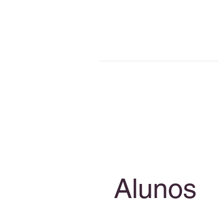
Pari
Taxa de matrícula - €4.000
Custo do curso - €7.500
Londr
Taxa de matrícula - £3.300
Custo do curso - £7.000
Alunos