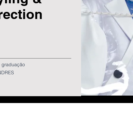
rection
e graduação
ONDRES