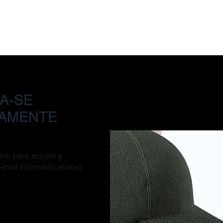
A-SE
TAMENTE
nk para assistir a
-mail informado abaixo.