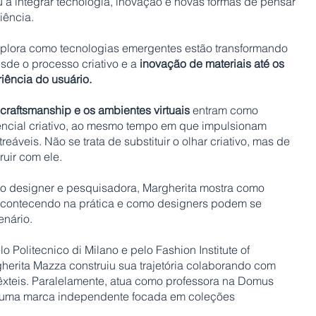
 a integrar tecnologia, inovação e novas formas de pensar
iência.
xplora como tecnologias emergentes estão transformando
esde o processo criativo e a
inovação de materiais até os
riência do usuário.
tal craftsmanship e os ambientes virtuais
entram como
encial criativo, ao mesmo tempo em que impulsionam
reáveis. Não se trata de substituir o olhar criativo, mas de
ruir com ele.
mo designer e pesquisadora, Margherita mostra como
 acontecendo na prática e como designers podem se
enário.
Politecnico di Milano e pelo Fashion Institute of
herita Mazza construiu sua trajetória colaborando com
êxteis. Paralelamente, atua como professora na Domus
 uma marca independente focada em coleções