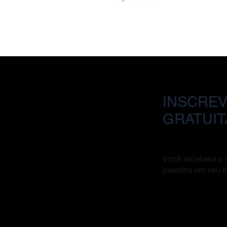
INSCREV
GRATUI
Você receberá o li
palestra em seu e